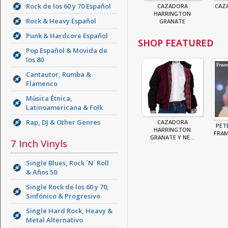
Rock de los 60 y 70 Español
CAZADORA
CAZ
HARRINGTON
Rock & Heavy Español
GRANATE
Punk & Hardcore Español
SHOP FEATURED
Pop Español & Movida de
los 80
Cantautor, Rumba &
Flamenco
Música Étnica,
Latinoamericana & Folk
Rap, DJ & Other Genres
CAZADORA
PET
HARRINGTON
FRAM
GRANATE Y NE...
7 Inch Vinyls
Single Blues, Rock ´N´ Roll
& Años 50
Single Rock de los 60 y 70,
Sinfónico & Progresivo
Single Hard Rock, Heavy &
Metal Alternativo