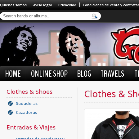
Quienes somos
Aviso legal
Privacidad
Condiciones de venta y contrata
HOME
ONLINE SHOP
BLOG
TRAVELS
T
Clothes & Shoes
Clothes & Sh
Sudaderas
Cazadoras
Entradas & Viajes