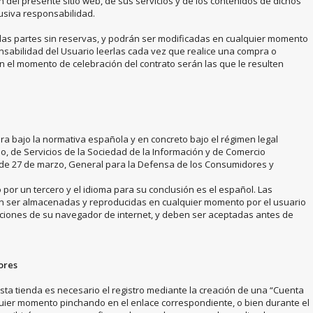
n del presente sitio web, de sus servicios y de los contenidos de dichos
lusiva responsabilidad.
las partes sin reservas, y podrán ser modificadas en cualquier momento
onsabilidad del Usuario leerlas cada vez que realice una compra o
en el momento de celebración del contrato serán las que le resulten
bra bajo la normativa española y en concreto bajo el régimen legal
lio, de Servicios de la Sociedad de la Información y de Comercio
4, de 27 de marzo, General para la Defensa de los Consumidores y
 por un tercero y el idioma para su conclusión es el español. Las
n ser almacenadas y reproducidas en cualquier momento por el usuario
ciones de su navegador de internet, y deben ser aceptadas antes de
ores
sta tienda es necesario el registro mediante la creación de una “Cuenta
quier momento pinchando en el enlace correspondiente, o bien durante el