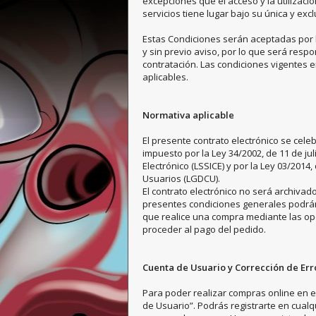
excepciones que el acceso y la utilizació
servicios tiene lugar bajo su única y exc
Estas Condiciones serán aceptadas por 
y sin previo aviso, por lo que será resp
contratación. Las condiciones vigentes 
aplicables.
Normativa aplicable
El presente contrato electrónico se cele
impuesto por la Ley 34/2002, de 11 de ju
Electrónico (LSSICE) y por la Ley 03/201
Usuarios (LGDCU).
El contrato electrónico no será archivado
presentes condiciones generales podrá
que realice una compra mediante las op
proceder al pago del pedido.
Cuenta de Usuario y Corrección de Err
Para poder realizar compras online en e
de Usuario”. Podrás registrarte en cual