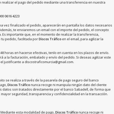
de realizar el pago del pedido mediante una transferencia en nuestra
000 0616 4223
na vez finalizado el pedido, aparecerán en pantalla los datos necesarios
 Además, te enviaremos un email con el importe del pedido, el concepto
. Es importante que, en el momento de realizar la transferencia,
tu pedido, facilitada por
Discos Tráfico
en el email, para agilizar la
48 horas en hacerse efectivas, tenlo en cuenta en los plazos de envío.
 a la facturación, embalado y envío del pedido. Si deseas agilizar este
l justificante a discostraficomurcia@gmail.com.
bito se realiza a través de la pasarela de pago seguro del banco
pago,
Discos Tráfico
nunca recoge ni manipula ningún dato del cliente
los datos son tratados directamente por el banco Sabadell, de forma que
mayor seguridad, transparencia y confidencialidad en la transacción.
l. Mediante esta modalidad de pago,
Discos Tráfico
nunca recoge ni