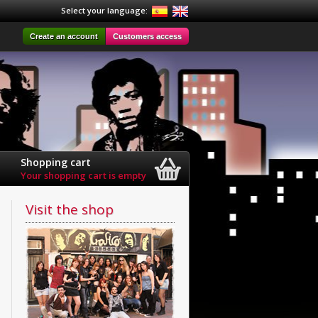
Select your language:
Create an account
Customers access
Shopping cart
Your shopping cart is empty
Visit the shop