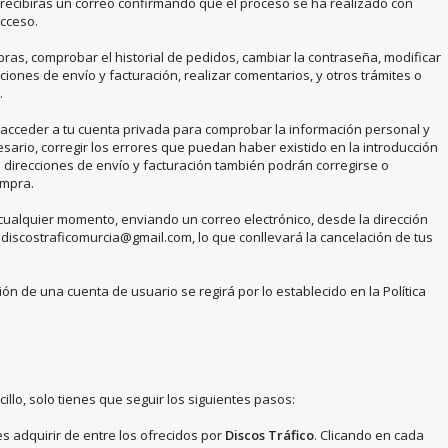
recibirás un correo confirmando que el proceso se ha realizado con
acceso.
ras, comprobar el historial de pedidos, cambiar la contraseña, modificar
ciones de envío y facturación, realizar comentarios, y otros trámites o
.
cceder a tu cuenta privada para comprobar la información personal y
sario, corregir los errores que puedan haber existido en la introducción
s direcciones de envío y facturación también podrán corregirse o
ompra.
ualquier momento, enviando un correo electrónico, desde la dirección
n discostraficomurcia@gmail.com, lo que conllevará la cancelación de tus
ión de una cuenta de usuario se regirá por lo establecido en la Política
cillo, solo tienes que seguir los siguientes pasos:
 adquirir de entre los ofrecidos por
Discos Tráfico
. Clicando en cada