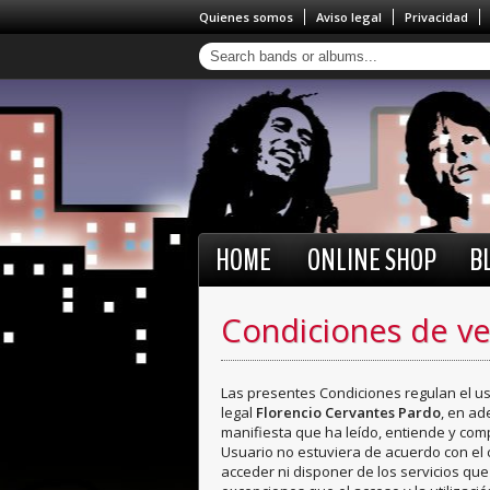
Quienes somos
Aviso legal
Privacidad
HOME
ONLINE SHOP
B
Condiciones de ve
Las presentes Condiciones regulan el us
legal
Florencio Cervantes Pardo
, en ad
manifiesta que ha leído, entiende y com
Usuario no estuviera de acuerdo con e
acceder ni disponer de los servicios que