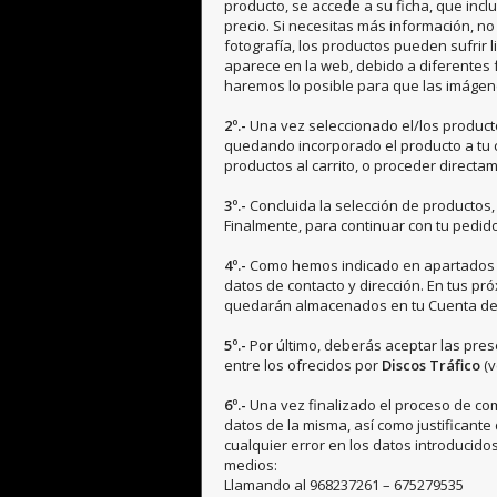
producto, se accede a su ficha, que inclu
precio. Si necesitas más información, n
fotografía, los productos pueden sufrir l
aparece en la web, debido a diferentes f
haremos lo posible para que las imágene
2º.-
Una vez seleccionado el/los product
quedando incorporado el producto a tu c
productos al carrito, o proceder directa
3º.-
Concluida la selección de productos,
Finalmente, para continuar con tu pedid
4º.-
Como hemos indicado en apartados ant
datos de contacto y dirección. En tus p
quedarán almacenados en tu Cuenta de
5º.-
Por último, deberás aceptar las pres
entre los ofrecidos por
Discos Tráfico
(v
6º.-
Una vez finalizado el proceso de com
datos de la misma, así como justificante 
cualquier error en los datos introducido
medios:
Llamando al 968237261 – 675279535