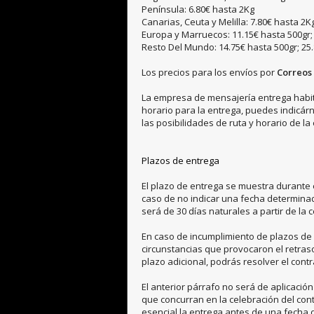
Península: 6.80€ hasta 2Kg
Canarias, Ceuta y Melilla: 7.80€ hasta 2K
Europa y Marruecos: 11.15€ hasta 500gr; 
Resto Del Mundo: 14.75€ hasta 500gr; 25.
Los precios para los envíos por
Correos
La empresa de mensajería entrega habitu
horario para la entrega, puedes indicárn
las posibilidades de ruta y horario de l
Plazos de entrega
El plazo de entrega se muestra durante 
caso de no indicar una fecha determina
será de 30 días naturales a partir de la 
En caso de incumplimiento de plazos de 
circunstancias que provocaron el retras
plazo adicional, podrás resolver el contr
El anterior párrafo no será de aplicación
que concurran en la celebración del con
esencial la entrega antes de una fecha