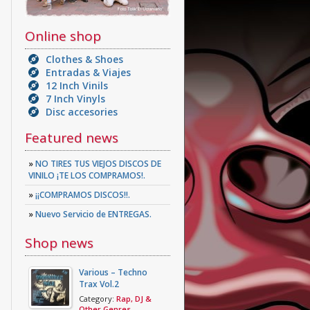
Online shop
Clothes & Shoes
Entradas & Viajes
12 Inch Vinils
7 Inch Vinyls
Disc accesories
Featured news
»
NO TIRES TUS VIEJOS DISCOS DE
VINILO ¡TE LOS COMPRAMOS!.
»
¡¡COMPRAMOS DISCOS!!.
»
Nuevo Servicio de ENTREGAS.
Shop news
Various – Techno
Trax Vol.2
Category:
Rap, DJ &
Other Genres