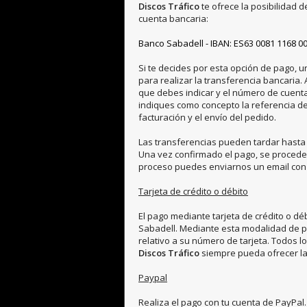
Discos Tráfico
te ofrece la posibilidad 
cuenta bancaria:
Banco Sabadell - IBAN: ES63 0081 1168 0
Si te decides por esta opción de pago, u
para realizar la transferencia bancaria.
que debes indicar y el número de cuenta
indiques como concepto la referencia de 
facturación y el envío del pedido.
Las transferencias pueden tardar hasta 
Una vez confirmado el pago, se procederá
proceso puedes enviarnos un email con e
Tarjeta de crédito o débito
El pago mediante tarjeta de crédito o dé
Sabadell. Mediante esta modalidad de 
relativo a su número de tarjeta. Todos 
Discos Tráfico
siempre pueda ofrecer la 
Paypal
Realiza el pago con tu cuenta de PayPa