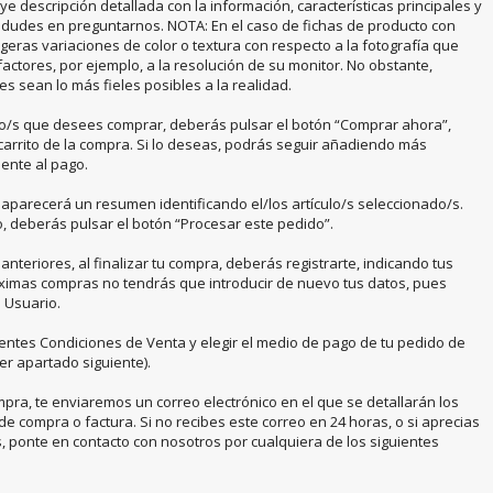
ye descripción detallada con la información, características principales y
o dudes en preguntarnos. NOTA: En el caso de fichas de producto con
igeras variaciones de color o textura con respecto a la fotografía que
actores, por ejemplo, a la resolución de su monitor. No obstante,
s sean lo más fieles posibles a la realidad.
o/s que desees comprar, deberás pulsar el botón “Comprar ahora”,
arrito de la compra. Si lo deseas, podrás seguir añadiendo más
mente al pago.
 aparecerá un resumen identificando el/los artículo/s seleccionado/s.
o, deberás pulsar el botón “Procesar este pedido”.
eriores, al finalizar tu compra, deberás registrarte, indicando tus
róximas compras no tendrás que introducir de nuevo tus datos, pues
 Usuario.
entes Condiciones de Venta y elegir el medio de pago de tu pedido de
er apartado siguiente).
pra, te enviaremos un correo electrónico en el que se detallarán los
de compra o factura. Si no recibes este correo en 24 horas, o si aprecias
s, ponte en contacto con nosotros por cualquiera de los siguientes