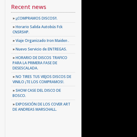
Recent news
»
¡¡COMPRAMOS DISCOS!!.
»
Horario Salida Autobús Fck
CNSRSHP.
»
Viaje Organizado Iron Maiden .
»
Nuevo Servicio de ENTREGAS.
»
HORARIO DE DISCOS TRAFICO
PARA LA PRIMERA FASE DE
DESESCALADA.
»
NO TIRES TUS VIEJOS DISCOS DE
VINILO ¡TE LOS COMPRAMOS!.
»
SHOW CASE DEL DISCO DE
BOSCO.
»
EXPOSICIÓN DE LOS COVER ART
DE ANDREAS MARSCHALL.