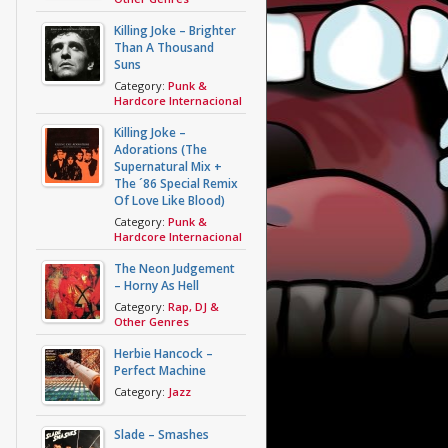
Killing Joke – Brighter
Than A Thousand
Suns
Category:
Punk &
Hardcore Internacional
Killing Joke –
Adorations (The
Supernatural Mix +
The ´86 Special Remix
Of Love Like Blood)
Category:
Punk &
Hardcore Internacional
The Neon Judgement
– Horny As Hell
Category:
Rap, DJ &
Other Genres
Herbie Hancock –
Perfect Machine
Category:
Jazz
Slade – Smashes