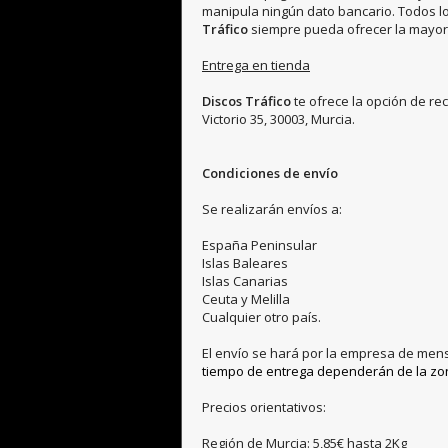
manipula ningún dato bancario. Todos l
Tráfico
siempre pueda ofrecer la mayor t
Entrega en tienda
Discos Tráfico
te ofrece la opción de re
Victorio 35, 30003, Murcia.
Condiciones de envío
Se realizarán envíos a:
España Peninsular
Islas Baleares
Islas Canarias
Ceuta y Melilla
Cualquier otro país.
El envío se hará por la empresa de men
tiempo de entrega dependerán de la zona
Precios orientativos:
Región de Murcia: 5,85€ hasta 2Kg