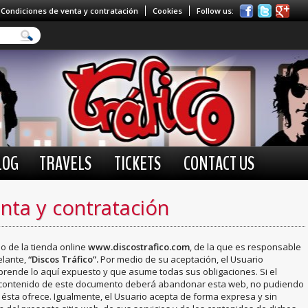
Condiciones de venta y contratación
Cookies
Follow us:
LOG
TRAVELS
TICKETS
CONTACT US
nta y contratación
o de la tienda online
www.discostrafico.com
, de la que es responsable
elante,
“Discos Tráfico”.
Por medio de su aceptación, el Usuario
prende lo aquí expuesto y que asume todas sus obligaciones. Si el
l contenido de este documento deberá abandonar esta web, no pudiendo
 ésta ofrece. Igualmente, el Usuario acepta de forma expresa y sin