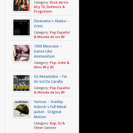
Category:
Rock de los
60 y 70, Sinfónico &
Progresivo
Dinarama + Alaska –
Crisis
Category:
Pop Español
& Movida de los 80
1000 Mexicans –
Dance Like
Ammunition
Category:
Pop, Indie &
Años 80 y 90
Os Resentidos – Fai
Un Sol De Carallo
Category:
Pop Español
& Movida de los 80
Various – Stanley
Kubrick´s Full Metal
Jacket - Original
Motion
Category:
Rap, DJ &
Other Genres