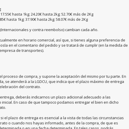
g
17.55€ hasta 1kg; 24.20€ hasta 2kg; 52.70€ más de 2Kg
85€ hasta 1kg; 37.90€ hasta 2kg; 58.07€ más de 2Kg
(Internacionales y contra reembolso) cambian cada año.
almente en horario comercial, así que, si tienes alguna preferencia de
osla en el comentario del pedido y se tratará de cumplir (en la medida de
a empresa de transportes).
el proceso de compra, y supone la aceptación del mismo por tu parte. En
da, se atenderá a la LGDCU, que indica que el plazo máximo de entrega
celebración del contrato.
entrega, deberás indicarnos un plazo adicional adecuado a las
o inicial. En caso de que tampoco podamos entregar el bien en dicho
ato.
 si el plazo de entrega es esencial a la vista de todas las circunstancias
trato o cuando nos hayas informado, antes de la compra, de que es
 determinada o en una fecha determinada. En tales casos, podrás