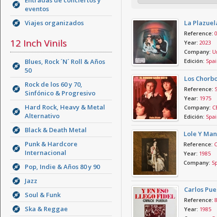
Entradas de conciertos y
eventos
Viajes organizados
La Plazuel
Reference:
12 Inch Vinils
Year:
2023
Company:
Un
Blues, Rock ´N´ Roll & Años
Edición:
Spai
50
Los Chorbo
Rock de los 60 y 70,
Reference:
Sinfónico & Progresivo
Year:
1975
Hard Rock, Heavy & Metal
Company:
C
Alternativo
Edición:
Spai
Black & Death Metal
Lole Y Man
Punk & Hardcore
Reference:
C
Internacional
Year:
1985
Company:
Sp
Pop, Indie & Años 80 y 90
Jazz
Carlos Pue
Soul & Funk
Reference:
Ska & Reggae
Year:
1985