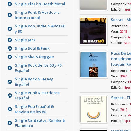
Single Black & Death Metal
Company:
So
Edición:
Spai
Single Punk & Hardcore
Internacional
Serrat – M
Single Pop, Indie & Años 80
Reference:
1
y 90
Year:
2018
Company:
Ar
Single Jazz
Edición:
Spai
Single Soul & Funk
Paco De L
Single Ska & Reggae
Por Edmon
Joaquín R
Single Rock de los 60 y 70
Español
Reference:
Year:
1991
Single Rock & Heavy
Company:
Ph
Español
Edición:
Spai
Single Punk & Hardcore
Serrat – E
Español
Reference:
Single Pop Español &
Year:
2019
Movida de los 80
Company:
Ar
Single Cantautor, Rumba &
Edición:
Spai
Flamenco