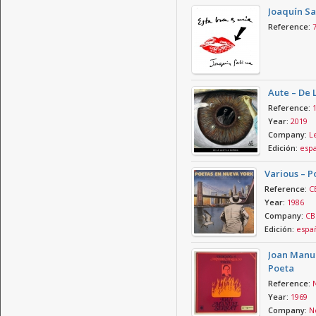
Joaquín Sa
Reference:
Aute – De 
Reference:
Year:
2019
Company:
L
Edición:
esp
Various – P
Reference:
C
Year:
1986
Company:
CB
Edición:
espa
Joan Manu
Poeta
Reference:
Year:
1969
Company:
N