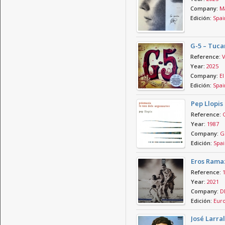
Company:
Ma
Edición:
Spai
G-5 – Tuca
Reference:
Year:
2025
Company:
El
Edición:
Spai
Pep Llopis
Reference:
Year:
1987
Company:
Gr
Edición:
Spai
Eros Ramaz
Reference:
Year:
2021
Company:
D
Edición:
Eur
José Larra