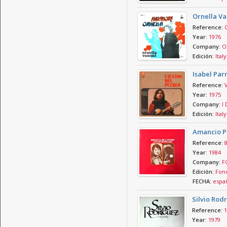
Ornella Va
Reference:
Year:
1976
Company:
O
Edición:
Italy
Isabel Parr
Reference:
Year:
1975
Company:
I 
Edición:
Italy
Amancio Pr
Reference:
Year:
1984
Company:
F
Edición:
Fon
FECHA:
espa
Silvio Rod
Reference:
1
Year:
1979