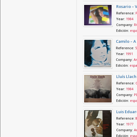
Rosario – 
Reference:
Year:
1984
Company:
RC
Edición:
esp
Camilo – A
Reference:
5
Year:
1991
Company:
Ar
Edición:
esp
Lluís Llac
Reference:
Year:
1984
Company:
P
Edición:
esp
Luis Eduar
Reference:
8
Year:
1977
Company:
Ar
Edición:
esp