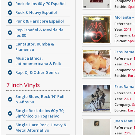
Company:
F
Rock de los 60 y 70 Español
Edición:
Spai
Rock & Heavy Español
Morente – 
Punk & Hardcore Español
Reference:
Pop Español & Movida de
Year:
2018
los 80
Company:
La
Edición:
Spai
Cantautor, Rumba &
Flamenco
Eros Ramaz
Música Étnica,
Reference:
Latinoamericana & Folk
Year:
2021
Company:
So
Rap, DJ & Other Genres
Edición:
Eur
7 Inch Vinyls
Eros Ramaz
Reference:
Single Blues, Rock ´N´ Roll
Year:
2021
& Años 50
Company:
So
Single Rock de los 60 y 70,
Edición:
Eur
Sinfónico & Progresivo
Joan Manue
Single Hard Rock, Heavy &
Reference:
Metal Alternativo
Year:
2018