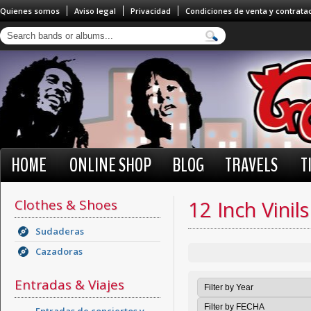
Quienes somos
Aviso legal
Privacidad
Condiciones de venta y contrata
HOME
ONLINE SHOP
BLOG
TRAVELS
T
Clothes & Shoes
12 Inch Vinils
Sudaderas
Cazadoras
Entradas & Viajes