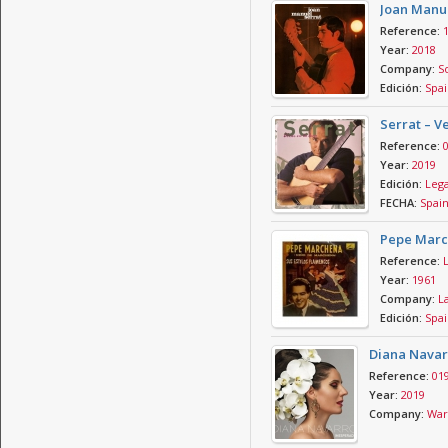
Joan Manue
Reference:
Year:
2018
Company:
So
Edición:
Spai
Serrat – V
Reference:
Year:
2019
Edición:
Leg
FECHA:
Spai
Pepe March
Reference:
Year:
1961
Company:
La
Edición:
Spai
Diana Navar
Reference:
01
Year:
2019
Company:
War