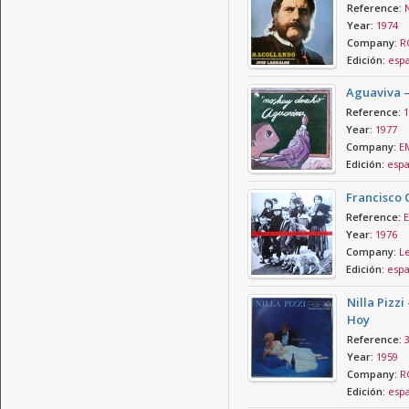
Reference:
Year:
1974
Company:
RC
Edición:
esp
Aguaviva 
Reference:
1
Year:
1977
Company:
E
Edición:
esp
Francisco 
Reference:
E
Year:
1976
Company:
Le
Edición:
esp
Nilla Pizz
Hoy
Reference:
Year:
1959
Company:
R
Edición:
esp