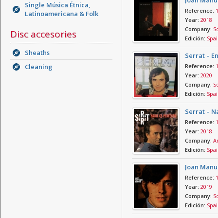
Joan Manue
Single Música Étnica,
Reference:
Latinoamericana & Folk
Year:
2018
Company:
So
Disc accesories
Edición:
Spai
Sheaths
Serrat – E
Cleaning
Reference:
Year:
2020
Company:
So
Edición:
Spai
Serrat – N
Reference:
Year:
2018
Company:
Ar
Edición:
Spai
Joan Manue
Reference:
Year:
2019
Company:
So
Edición:
Spai