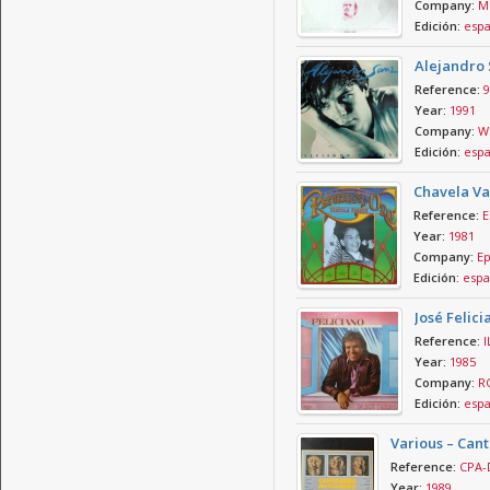
Company:
Mo
Edición:
esp
Alejandro 
Reference:
9
Year:
1991
Company:
W
Edición:
esp
Chavela Va
Reference:
E
Year:
1981
Company:
Ep
Edición:
espa
José Felic
Reference:
I
Year:
1985
Company:
RC
Edición:
esp
Various – Can
Reference:
CPA-
Year:
1989