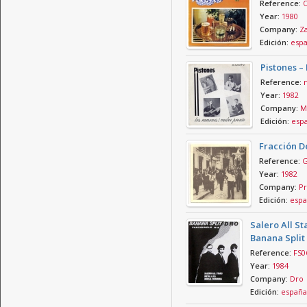
Reference:
Year:
1980
Company:
Za
Edición:
esp
Pistones –
Reference:
Year:
1982
Company:
M
Edición:
esp
Fracción De
Reference:
G
Year:
1982
Company:
Pr
Edición:
espa
Salero All S
Banana Split 
Reference:
FS0
Year:
1984
Company:
Dro
Edición:
españa