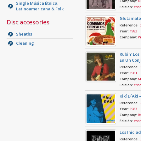
Company:
Xi
Single Música Étnica,
Edición:
esp
Latinoamericana & Folk
Glutamato
Disc accesories
Reference:
Year:
1983
Sheaths
Company:
Pr
Cleaning
Rubi Y Los
En Un Conj
Reference:
Year:
1981
Company:
M
Edición:
esp
Kikí D´Akí
Reference:
Year:
1983
Company:
Ra
Edición:
esp
Los Iniciad
Reference: