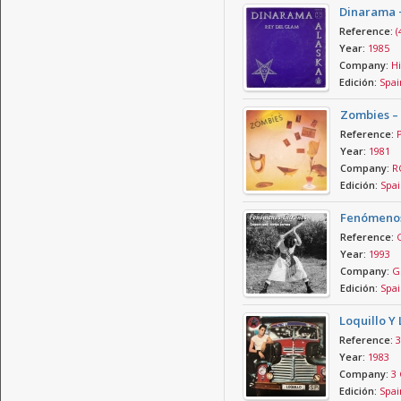
Dinarama +
Reference:
(
Year:
1985
Company:
Hi
Edición:
Spai
Zombies –
Reference:
Year:
1981
Company:
RC
Edición:
Spai
Fenómenos
Reference:
Year:
1993
Company:
GS
Edición:
Spai
Loquillo Y
Reference:
3
Year:
1983
Company:
3 
Edición:
Spai