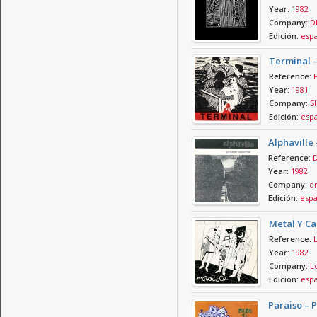
Year:
1982
Company:
D
Edición:
esp
Terminal –
Reference:
F
Year:
1981
Company:
SI
Edición:
esp
Alphaville
Reference:
Year:
1982
Company:
d
Edición:
esp
Metal Y Ca
Reference:
Year:
1982
Company:
Lo
Edición:
esp
Paraiso – 