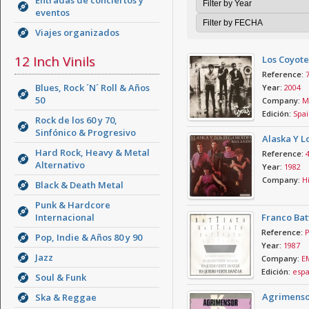
Entradas de conciertos y
eventos
Viajes organizados
12 Inch Vinils
Los Coyote
Reference:
Blues, Rock ´N´ Roll & Años
Year:
2004
50
Company:
Mu
Edición:
Spai
Rock de los 60 y 70,
Sinfónico & Progresivo
Alaska Y L
Hard Rock, Heavy & Metal
Reference:
Alternativo
Year:
1982
Company:
Hi
Black & Death Metal
Punk & Hardcore
Internacional
Franco Bat
Reference:
P
Pop, Indie & Años 80 y 90
Year:
1987
Jazz
Company:
E
Edición:
esp
Soul & Funk
Agrimensor
Ska & Reggae