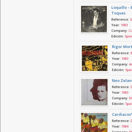
Loquillo –
Toques
Reference:
S
Year:
1983
Company:
Cú
Edición:
Spai
Rigor Mort
Reference:
Year:
1983
Company:
Ar
Edición:
Spai
Neo Zelan
Reference:
Year:
1983
Company:
D
Edición:
Spai
Cardiacos*
Reference:
Year:
1984
Company:
D