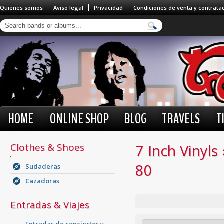
Quienes somos
Aviso legal
Privacidad
Condiciones de venta y contrata
HOME
ONLINE SHOP
BLOG
TRAVELS
T
Clothes & Shoes
7 Inch Vinyls
80
Sudaderas
Cazadoras
Entradas & Viajes