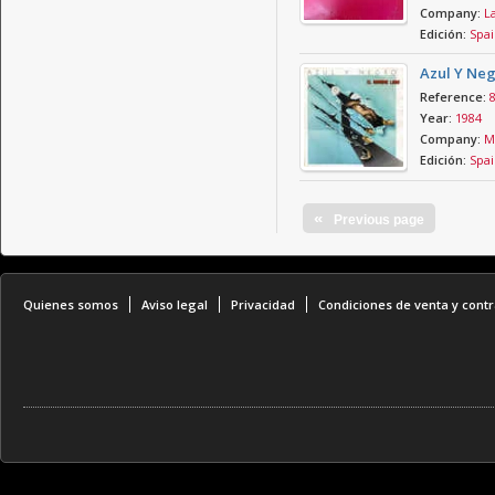
Company:
La
Edición:
Spai
Azul Y Neg
Reference:
Year:
1984
Company:
M
Edición:
Spai
«
Previous page
Quienes somos
Aviso legal
Privacidad
Condiciones de venta y contr