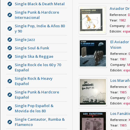
Single Black & Death Metal
Aviador Dr
Single Punk & Hardcore
Reference:
D
Internacional
Year:
1982
Single Pop, Indie & Años 80
Company:
dr
y 90
Edición:
espa
Single Jazz
El Aviador
Vision
Single Soul & Funk
Reference:
Single Ska & Reggae
Year:
1981
Single Rock de los 60 y 70
Company:
Mo
Español
Edición:
esp
Single Rock & Heavy
Los Marañ
Español
Reference:
Single Punk & Hardcore
Year:
1985
Español
Company:
O
Edición:
esp
Single Pop Español &
Movida de los 80
Los Fanáti
Single Cantautor, Rumba &
Reference:
Flamenco
Year:
1985