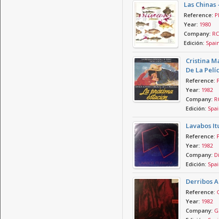
Las Chinas 
Reference:
P
Year:
1980
Company:
RC
Edición:
Spai
Cristina M
De La Pelí
Reference:
Year:
1982
Company:
RC
Edición:
Spai
Lavabos It
Reference:
Year:
1982
Company:
Di
Edición:
Spai
Derribos A
Reference:
Year:
1982
Company:
Gr