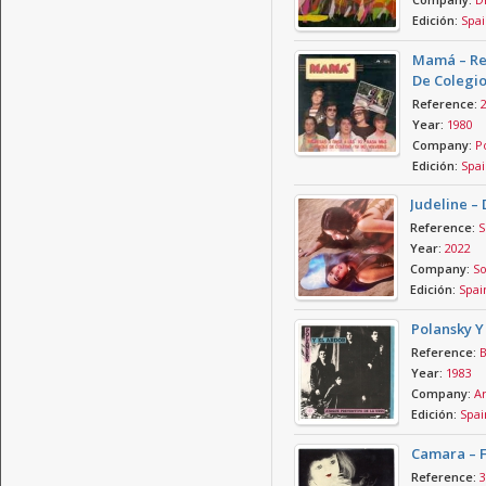
Edición:
Spai
Mamá – Reg
De Colegio
Reference:
Year:
1980
Company:
Po
Edición:
Spai
Judeline – 
Reference:
S
Year:
2022
Company:
So
Edición:
Spai
Polansky Y
Reference:
B
Year:
1983
Company:
Ar
Edición:
Spai
Camara – F
Reference:
3