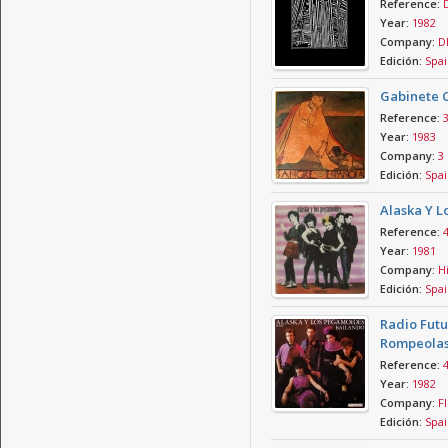
Reference:
Year:
1982
Company:
D
Edición:
Spai
Gabinete C
Reference:
Year:
1983
Company:
3 
Edición:
Spai
Alaska Y L
Reference:
Year:
1981
Company:
Hi
Edición:
Spai
Radio Futu
Rompeola
Reference:
Year:
1982
Company:
Fl
Edición:
Spai