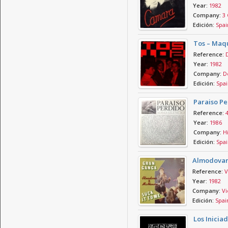
Year:
1982
Company:
3 
Edición:
Spai
Tos – Maq
Reference:
Year:
1982
Company:
D
Edición:
Spai
Paraiso Pe
Reference:
Year:
1986
Company:
Hi
Edición:
Spai
Almodovar
Reference:
V
Year:
1982
Company:
Vi
Edición:
Spai
Los Iniciad