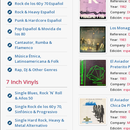
Reference:
Rock de los 60 y 70 Español
Year:
1982
Rock & Heavy Español
Company:
D
Edición:
esp
Punk & Hardcore Español
Los Monagu
Pop Español & Movida de
los 80
Reference:
Year:
1983
Cantautor, Rumba &
Company:
DO
Flamenco
Edición:
esp
Música Étnica,
Latinoamericana & Folk
El Aviador
Preterito 
Rap, DJ & Other Genres
Reference:
Year:
1983
7 Inch Vinyls
Company:
D
Edición:
esp
Single Blues, Rock ´N´ Roll
& Años 50
El Aviador
Chica De P
Single Rock de los 60 y 70,
Sinfónico & Progresivo
Reference:
Year:
1980
Single Hard Rock, Heavy &
Company:
Mo
Metal Alternativo
Edición:
esp