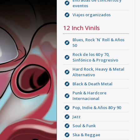
Entradas de conciertos y
eventos
Viajes organizados
12 Inch Vinils
Blues, Rock ´N´ Roll & Años
50
Rock de los 60 y 70,
Sinfónico & Progresivo
Hard Rock, Heavy & Metal
Alternativo
Black & Death Metal
Punk & Hardcore
Internacional
Pop, Indie & Años 80 y 90
Jazz
Soul & Funk
Ska & Reggae