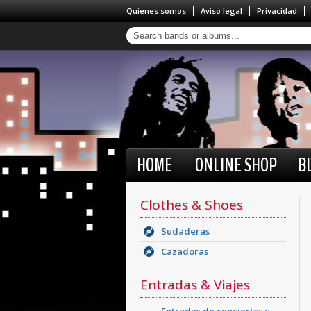
Quienes somos
Aviso legal
Privacidad
HOME
ONLINE SHOP
B
Clothes & Shoes
Sudaderas
Cazadoras
Entradas & Viajes