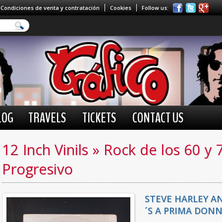
Condiciones de venta y contratación
Cookies
Follow us:
LOG
TRAVELS
TICKETS
CONTACT US
12 Inch Vinils
»
Rock de los 60 y 
Progresivo
STEVE HARLEY A
´S A PRIMA DON