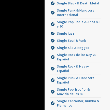
Single Black & Death Metal
Single Punk & Hardcore
Internacional
Single Pop, Indie & Años 80
y 90
Single Jazz
Single Soul & Funk
Single Ska & Reggae
Single Rock de los 60 y 70
Español
Single Rock & Heavy
Español
Single Punk & Hardcore
Español
Single Pop Español &
Movida de los 80
Single Cantautor, Rumba &
Flamenco