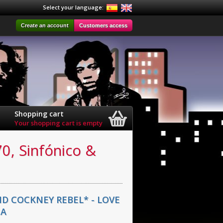
Select your language:
Create an account
Customers access
Shopping cart
Your shopping cart is empty
70, Sinfónico &
ND COCKNEY REBEL* - LOVE
NA