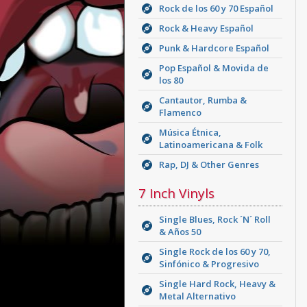
Rock de los 60 y 70 Español
Rock & Heavy Español
Punk & Hardcore Español
Pop Español & Movida de
los 80
Cantautor, Rumba &
Flamenco
Música Étnica,
Latinoamericana & Folk
Rap, DJ & Other Genres
7 Inch Vinyls
Single Blues, Rock ´N´ Roll
& Años 50
Single Rock de los 60 y 70,
Sinfónico & Progresivo
Single Hard Rock, Heavy &
Metal Alternativo