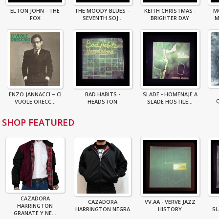
ELTON JOHN - THE
THE MOODY BLUES –
KEITH CHRISTMAS -
M
FOX
SEVENTH SOJ...
BRIGHTER DAY
M
ENZO JANNACCI – CI
BAD HABITS -
SLADE - HOMENAJE A
VUOLE ORECC...
HEADSTON
SLADE HOSTILE...
SHOP FEATURED
CAZADORA
CAZADORA
VV.AA - VERVE JAZZ
HARRINGTON
HARRINGTON NEGRA
HISTORY
S
GRANATE Y NE...