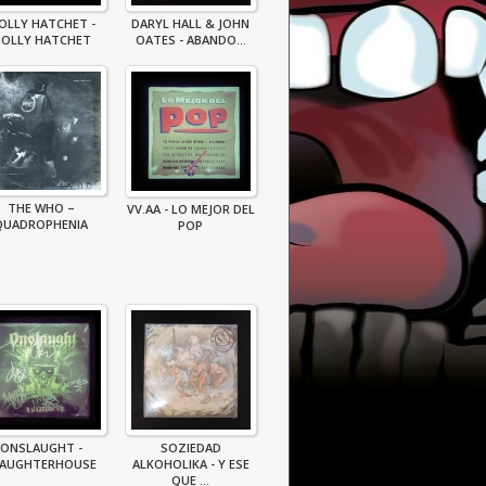
OLLY HATCHET -
DARYL HALL & JOHN
OLLY HATCHET
OATES - ABANDO...
THE WHO –
VV.AA - LO MEJOR DEL
QUADROPHENIA
POP
ONSLAUGHT -
SOZIEDAD
LAUGHTERHOUSE
ALKOHOLIKA - Y ESE
QUE ...