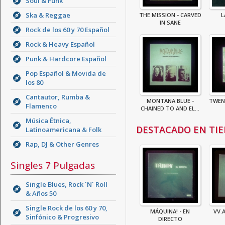
Soul & Funk
Ska & Reggae
THE MISSION - CARVED
L
IN SANE
Rock de los 60 y 70 Español
Rock & Heavy Español
Punk & Hardcore Español
Pop Español & Movida de
los 80
Cantautor, Rumba &
MONTANA BLUE -
TWENT
Flamenco
CHAINED TO AND EL...
Música Étnica,
DESTACADO EN TI
Latinoamericana & Folk
Rap, DJ & Other Genres
Singles 7 Pulgadas
Single Blues, Rock ´N´ Roll
& Años 50
Single Rock de los 60 y 70,
MÁQUINA! - EN
VV.A
Sinfónico & Progresivo
DIRECTO