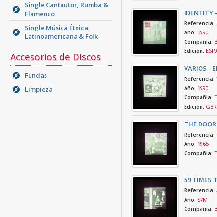
Single Cantautor, Rumba &
IDENTITY 
Flamenco
Referencia:
Single Música Étnica,
Año:
1990
Latinoamericana & Folk
Compañia:
B
Edición:
ESP
Accesorios de Discos
VARIOS - 
Fundas
Referencia:
Año:
1990
Limpieza
Compañia:
T
Edición:
GER
THE DOORS
Referencia:
Año:
1965
Compañia:
T
59 TIMES 
Referencia:
Año:
S7M
Compañia:
B