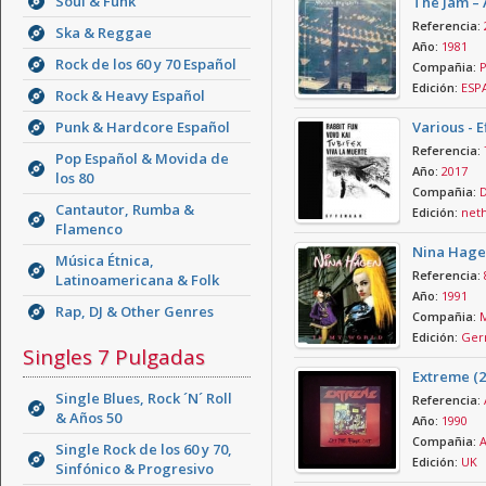
Soul & Funk
The Jam – 
Referencia:
Ska & Reggae
Año:
1981
Rock de los 60 y 70 Español
Compañia:
P
Edición:
ESP
Rock & Heavy Español
Punk & Hardcore Español
Various - 
Referencia:
Pop Español & Movida de
Año:
2017
los 80
Compañia:
D
Cantautor, Rumba &
Edición:
neth
Flamenco
Nina Hagen
Música Étnica,
Referencia:
Latinoamericana & Folk
Año:
1991
Rap, DJ & Other Genres
Compañia:
M
Edición:
Ger
Singles 7 Pulgadas
Extreme (2
Single Blues, Rock ´N´ Roll
Referencia:
& Años 50
Año:
1990
Compañia:
A
Single Rock de los 60 y 70,
Edición:
UK
Sinfónico & Progresivo