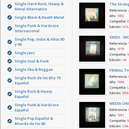
Single Hard Rock, Heavy &
The Stran
Metal Alternativo
Referencia:
Año:
1982
Single Black & Death Metal
Compañia:
E
Single Punk & Hardcore
Edición:
HOL
Internacional
SKIDS - W
Single Pop, Indie & Años 80
Referencia:
y 90
Año:
1979
Single Jazz
Compañia:
V
Edición:
UK
Single Soul & Funk
Single Ska & Reggae
PRIMAL TH
Referencia:
Single Rock de los 60 y 70
Año:
1994
Español
Compañia:
L
Single Rock & Heavy
Edición:
BRAS
Español
MEDIA CHI
Single Punk & Hardcore
Español
Referencia:
Año:
1991
Single Pop Español &
Compañia:
M
Movida de los 80
Edición:
USA