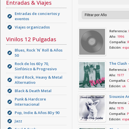
Entradas & Viajes
Entradas de conciertos y
eventos
Viajes organizados
Referencia:
Año:
1996
Vinilos 12 Pulgadas
Compañia:
R
Edición:
esp
Blues, Rock ´N´ Roll & Años
50
The Clash 
Rock de los 60 y 70,
Sinfónico & Progresivo
Referencia:
Año:
1977
Hard Rock, Heavy & Metal
Compañia:
C
Alternativo
Edición:
uk
Black & Death Metal
Siouxsie 
Punk & Hardcore
Referencia:
Internacional
Año:
1979
Pop, Indie & Años 80 y 90
Compañia:
P
Edición:
esp
Jazz