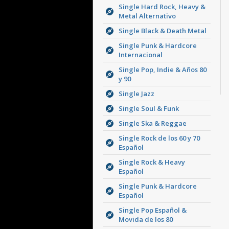
Single Hard Rock, Heavy &
Metal Alternativo
Single Black & Death Metal
Single Punk & Hardcore
Internacional
Single Pop, Indie & Años 80
y 90
Single Jazz
Single Soul & Funk
Single Ska & Reggae
Single Rock de los 60 y 70
Español
Single Rock & Heavy
Español
Single Punk & Hardcore
Español
Single Pop Español &
Movida de los 80