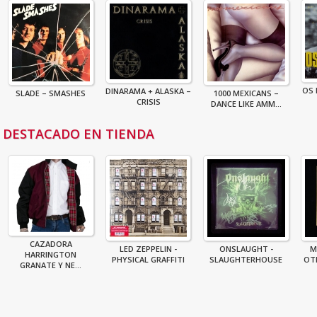
OS 
DINARAMA + ALASKA –
SLADE – SMASHES
1000 MEXICANS –
CRISIS
DANCE LIKE AMM...
DESTACADO EN TIENDA
CAZADORA
LED ZEPPELIN -
ONSLAUGHT -
M
HARRINGTON
PHYSICAL GRAFFITI
SLAUGHTERHOUSE
OTI
GRANATE Y NE...