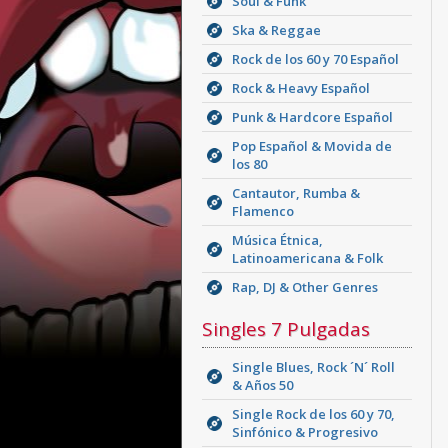
Soul & Funk
Ska & Reggae
Rock de los 60 y 70 Español
Rock & Heavy Español
Punk & Hardcore Español
Pop Español & Movida de
los 80
Cantautor, Rumba &
Flamenco
Música Étnica,
Latinoamericana & Folk
Rap, DJ & Other Genres
Singles 7 Pulgadas
Single Blues, Rock ´N´ Roll
& Años 50
Single Rock de los 60 y 70,
Sinfónico & Progresivo