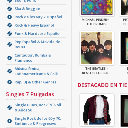
Soul & Funk
Ska & Reggae
Rock de los 60 y 70 Español
MICHAEL PINDER* –
PE
THE PROMISE
PE
Rock & Heavy Español
Punk & Hardcore Español
Pop Español & Movida de
los 80
Cantautor, Rumba &
Flamenco
Música Étnica,
THE BEATLES –
BEATLES FOR SAL...
Latinoamericana & Folk
Rap, DJ & Other Genres
DESTACADO EN TI
Singles 7 Pulgadas
Single Blues, Rock ´N´ Roll
& Años 50
Single Rock de los 60 y 70,
Sinfónico & Progresivo